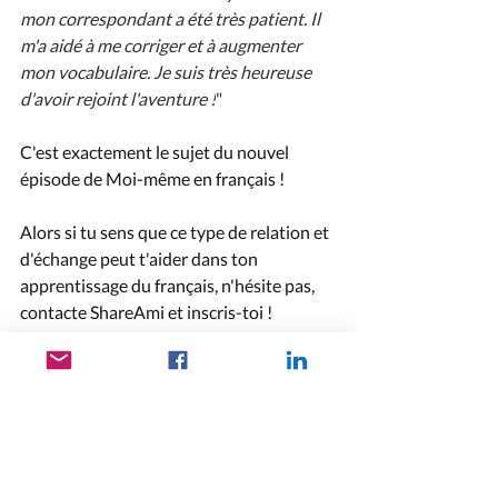
mon correspondant a été très patient. Il 
m'a aidé à me corriger et à augmenter 
mon vocabulaire. Je suis très heureuse 
d'avoir rejoint l'aventure !
"
C'est exactement le sujet du nouvel 
épisode de Moi-même en français !
Alors si tu sens que ce type de relation et 
d'échange peut t'aider dans ton 
apprentissage du français, n'hésite pas, 
contacte ShareAmi et inscris-toi !
Et toi, comment vis-tu ton apprentissage 
du français ? Qu'est-ce qui bloque ta 
progression ? Qu'aimerais-tu essayer 
pour dépasser tes blocages ?