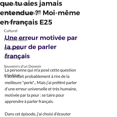
que tu aies jamais
Lettres du Moi(s)
entendue ?" Moi-même
Transcriptions podcast
en français E25
Trucs et astuces
Culturel
Une erreur motivée par 
Prononciation
la peur de parler 
Grammaire
français
Vocabulaire
Souvenirs d'un Devenir
La personne qui m'a posé cette question 
Allo Aliaé
s'attendait probablement à rire de la 
meilleure "perle"... Mais j'ai préféré parler 
d'une erreur universelle et très humaine, 
motivée par la peur : se taire pour 
apprendre à parler français.
Dans cet épisode, j'ai choisi d'écouter 