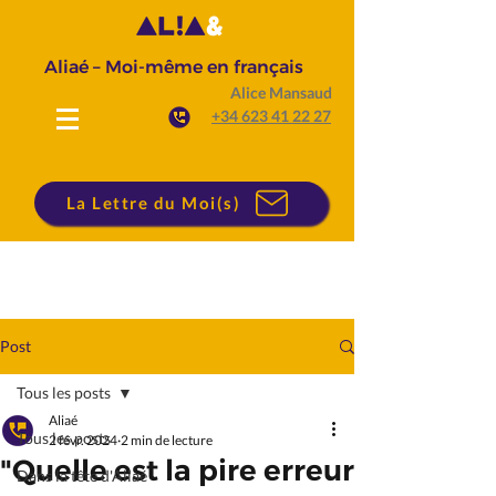
Aliaé – Moi-même en français
Alice Mansaud
+34 623 41 22 27
La Lettre du Moi(s)
Post
Tous les posts
Aliaé
Tous les posts
2 févr. 2024
2 min de lecture
"Quelle est la pire erreur
Dans la tête d'Aliaé