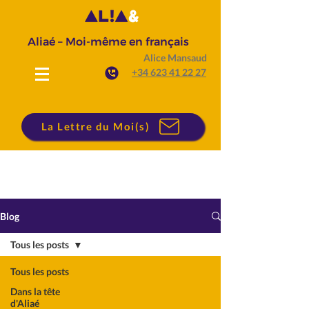
Aliaé – Moi-même en français
Alice Mansaud
+34 623 41 22 27
La Lettre du Moi(s)
Blog
Tous les posts
Tous les posts
Dans la tête
d'Aliaé