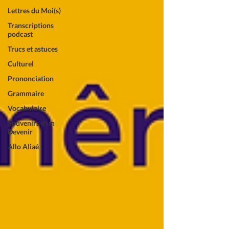
Lettres du Moi(s)
Transcriptions
podcast
Trucs et astuces
Culturel
Prononciation
Grammaire
Vocabulaire
Souvenirs d'un
Devenir
Allo Aliaé