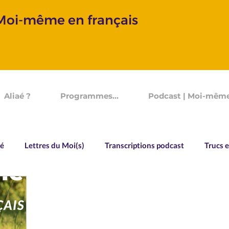
 Moi-même en français
Aliaé ?
Programmes...
Podcast | Moi-même
aé
Lettres du Moi(s)
Transcriptions podcast
Trucs e
Vocabulaire
Souvenirs d'un Devenir
Allo Aliaé