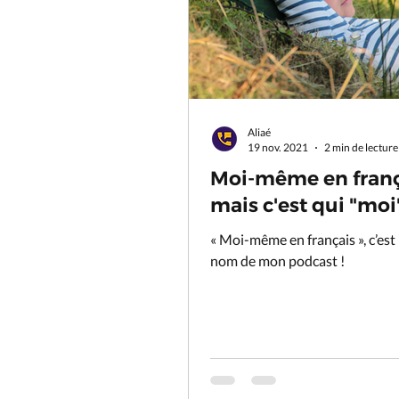
Aliaé
19 nov. 2021
2 min de lecture
Moi-même en frança
mais c'est qui "moi"
« Moi-même en français », c’est
nom de mon podcast !