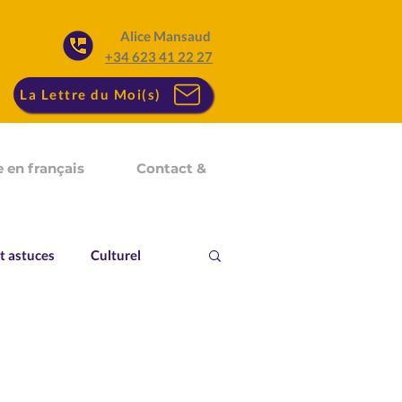
Alice Mansaud
+34 623 41 22 27
La Lettre du Moi(s)
 en français
Contact &
t astuces
Culturel