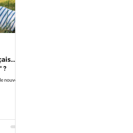
is...
 ?
 le nouveau