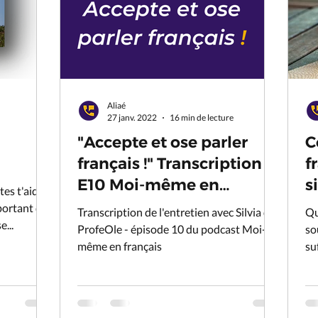
Aliaé
27 janv. 2022
16 min de lecture
"Accepte et ose parler
C
français !" Transcription
f
E10 Moi-même en
s
es t'aide à
français avec Silvia de
portant de
Transcription de l'entretien avec Silvia de
Qu
...
ProfeOle
ProfeOle - épisode 10 du podcast Moi-
so
même en français
su
gr