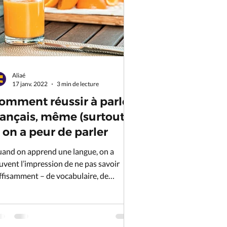
Aliaé
17 janv. 2022
3 min de lecture
omment réussir à parler
rançais, même (surtout !)
i on a peur de parler
and on apprend une langue, on a
uvent l’impression de ne pas savoir
ffisamment – de vocabulaire, de
ammaire etc. – pour pouvoir...