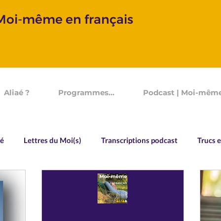
 Moi-même en français
Aliaé ?
Programmes...
Podcast | Moi-même
aé
Lettres du Moi(s)
Transcriptions podcast
Trucs e
Vocabulaire
Souvenirs d'un Devenir
Allo Aliaé