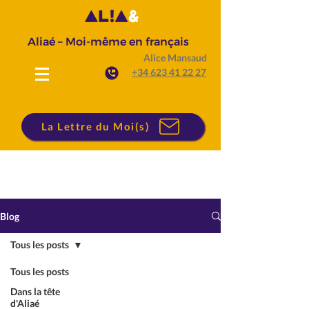
Aliaé – Moi-même en français
Alice Mansaud
+34 623 41 22 27
La Lettre du Moi(s)
Blog
Tous les posts
Tous les posts
Dans la tête
d'Aliaé