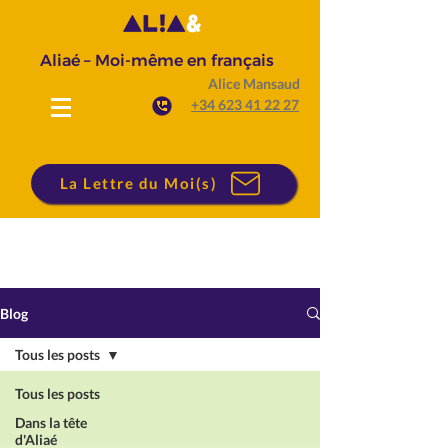
Aliaé – Moi-même en français
Alice Mansaud
+34 623 41 22 27
La Lettre du Moi(s)
Blog
Tous les posts
Tous les posts
Dans la tête
d'Aliaé