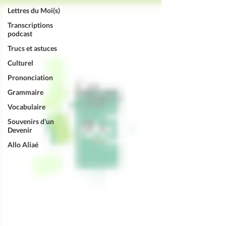
Lettres du Moi(s)
Transcriptions
podcast
Trucs et astuces
Culturel
Prononciation
Grammaire
Vocabulaire
Souvenirs d'un
Devenir
Allo Aliaé