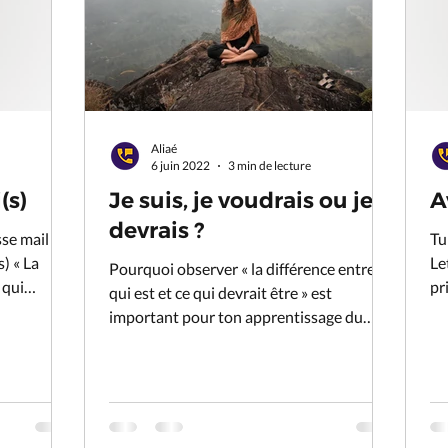
Aliaé
6 juin 2022
3 min de lecture
(s)
Je suis, je voudrais ou je
A
devrais ?
sse mail et
Tu
) « La
Le
Pourquoi observer « la différence entre ce
 qui
pr
qui est et ce qui devrait être » est
co
important pour ton apprentissage du
français.