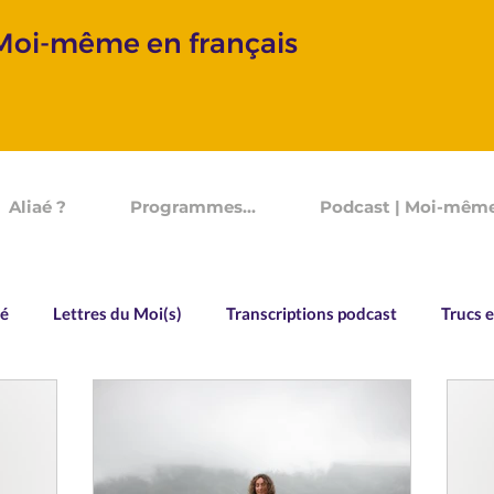
 Moi-même en français
Aliaé ?
Programmes...
Podcast | Moi-même
aé
Lettres du Moi(s)
Transcriptions podcast
Trucs e
Vocabulaire
Souvenirs d'un Devenir
Allo Aliaé