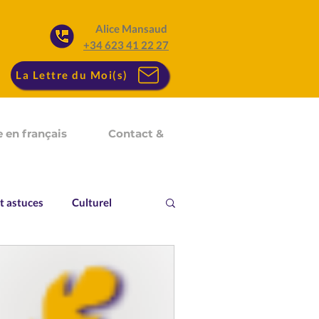
Alice Mansaud
+34 623 41 22 27
La Lettre du Moi(s)
 en français
Contact &
t astuces
Culturel