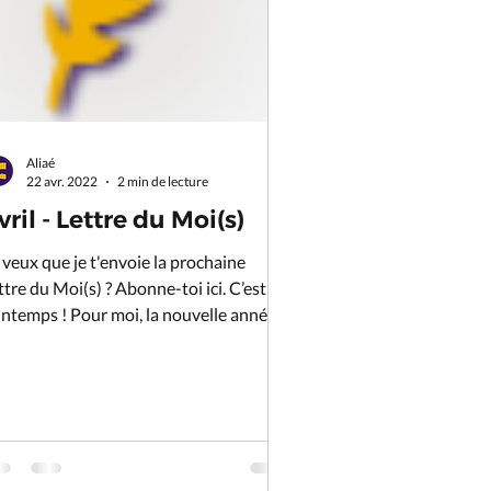
Aliaé
22 avr. 2022
2 min de lecture
vril - Lettre du Moi(s)
 veux que je t'envoie la prochaine
ttre du Moi(s) ? Abonne-toi ici. C’est le
intemps ! Pour moi, la nouvelle année
mmence...