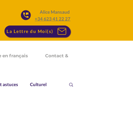
Alice Mansaud
+34 623 41 22 27
La Lettre du Moi(s)
 en français
Contact &
t astuces
Culturel