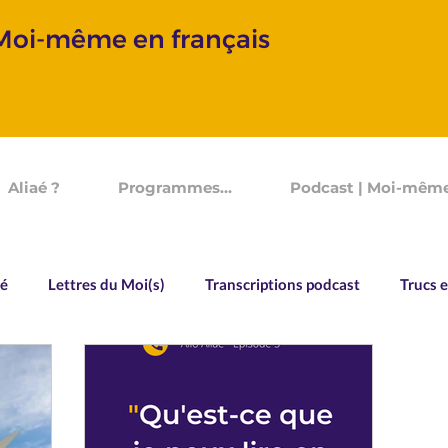
 Moi-même en français
Aliaé ?
Programmes...
Podcast | Moi-même
aé
Lettres du Moi(s)
Transcriptions podcast
Trucs e
Vocabulaire
Souvenirs d'un Devenir
Allo Aliaé