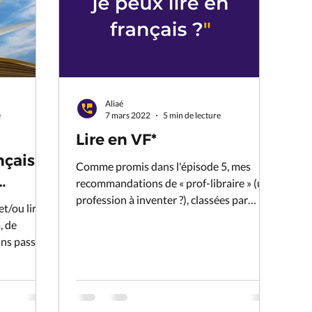
Aliaé
e
7 mars 2022
5 min de lecture
Lire en VF*
nçais à
Comme promis dans l'épisode 5, mes
recommandations de « prof-libraire » (une
ur
profession à inventer ?), classées par
et/ou lire
genre.
, de
ans passer