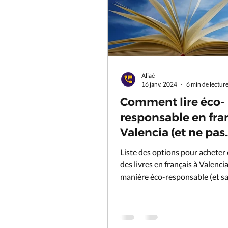
Aliaé
16 janv. 2024
6 min de lectur
Comment lire éco-
responsable en fra
Valencia (et ne pas
acheter ses livres s
Liste des options pour acheter 
Amazon.com*) ?
des livres en français à Valencia
manière éco-responsable (et s
par Amazon)