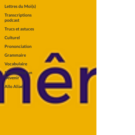
Lettres du Moi(s)
Transcriptions
podcast
Trucs et astuces
Culturel
Prononciation
Grammaire
Vocabulaire
Souvenirs d'un
Devenir
Allo Aliaé