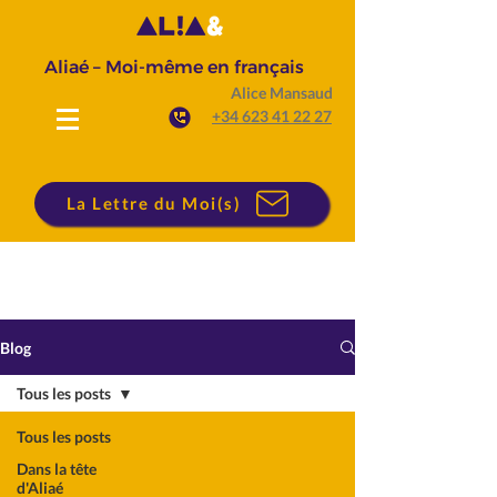
Aliaé – Moi-même en français
Alice Mansaud
+34 623 41 22 27
La Lettre du Moi(s)
Blog
Tous les posts
Tous les posts
Dans la tête
d'Aliaé