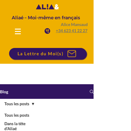
Aliaé – Moi-même en français
Alice Mansaud
+34 623 41 22 27
La Lettre du Moi(s)
Blog
Tous les posts
Tous les posts
Dans la tête
d'Aliaé