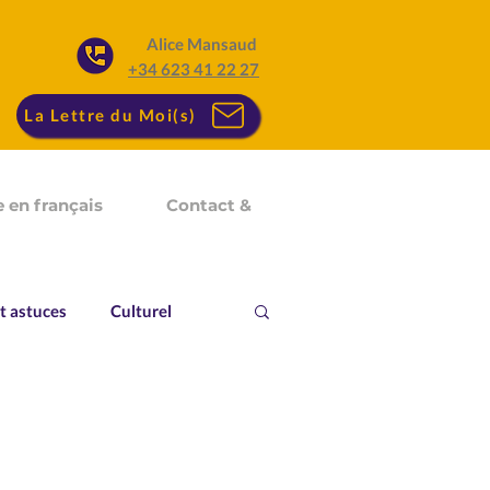
Alice Mansaud
+34 623 41 22 27
La Lettre du Moi(s)
 en français
Contact &
t astuces
Culturel