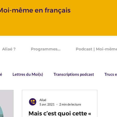
 Moi-même en français
Aliaé ?
Programmes...
Podcast | Moi-même
aé
Lettres du Moi(s)
Transcriptions podcast
Trucs e
Vocabulaire
Souvenirs d'un Devenir
Allo Aliaé
Aliaé
5 avr. 2021
2 min de lecture
Mais c’est quoi cette «