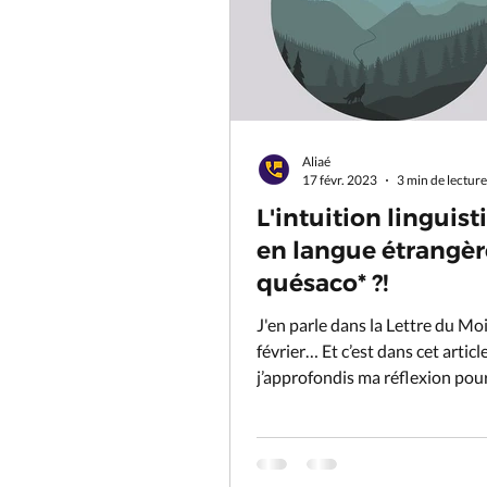
Aliaé
17 févr. 2023
3 min de lecture
L'intuition linguis
en langue étrangèr
quésaco* ?!
J'en parle dans la Lettre du Moi
février… Et c’est dans cet articl
j’approfondis ma réflexion pour
dans ton...