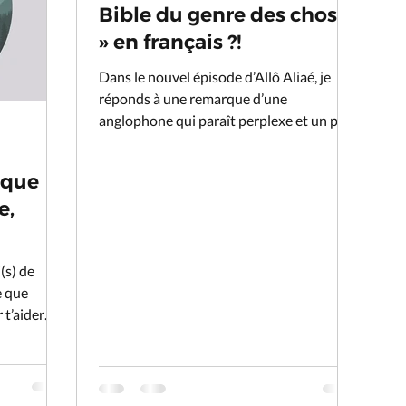
Bible du genre des choses
» en français ?!
Dans le nouvel épisode d’Allô Aliaé, je
réponds à une remarque d’une
anglophone qui paraît perplexe et un peu
désabusée sur le genre...
tique
e,
(s) de
e que
 t’aider