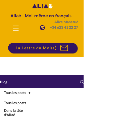
Aliaé – Moi-même en français
Alice Mansaud
+34 623 41 22 27
La Lettre du Moi(s)
Blog
Tous les posts
Tous les posts
Dans la tête
d'Aliaé