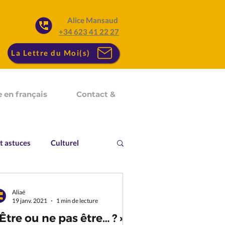
Alice Mansaud
+34 623 41 22 27
La Lettre du Moi(s)
 en français
Contact &
t astuces
Culturel
Aliaé
19 janv. 2021
1 min de lecture
 Être ou ne pas être… ? »*