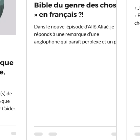
Bible du genre des choses
« 
» en français ?!
» 
ch
Dans le nouvel épisode d’Allô Aliaé, je
réponds à une remarque d’une
anglophone qui paraît perplexe et un peu
désabusée sur le genre...
tique
e,
(s) de
e que
 t’aider