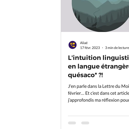
Aliaé
17 févr. 2023
3 min de lecture
L'intuition linguis
en langue étrangèr
quésaco* ?!
J'en parle dans la Lettre du Moi
février… Et c’est dans cet articl
j’approfondis ma réflexion pour
dans ton...