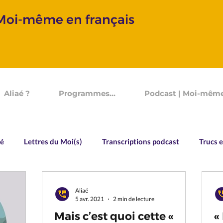
 Moi-même en français
Aliaé ?
Programmes...
Podcast | Moi-même
aé
Lettres du Moi(s)
Transcriptions podcast
Trucs e
Vocabulaire
Souvenirs d'un Devenir
Allo Aliaé
Aliaé
5 avr. 2021
2 min de lecture
Mais c’est quoi cette «
«