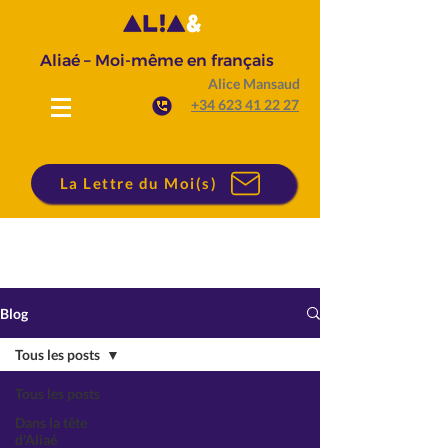
Aliaé – Moi-même en français
Alice Mansaud
+34 623 41 22 27
La Lettre du Moi(s)
Blog
Tous les posts
Tous les posts
Dans la tête
d'Aliaé