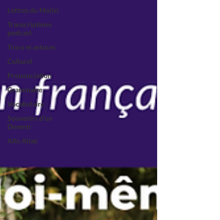
Lettres du Moi(s)
Transcriptions
podcast
Trucs et astuces
Culturel
Prononciation
Grammaire
Vocabulaire
Souvenirs d'un
Devenir
Allo Aliaé