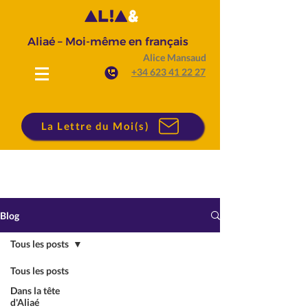
Aliaé – Moi-même en français
Alice Mansaud
+34 623 41 22 27
La Lettre du Moi(s)
Blog
Tous les posts
Tous les posts
Dans la tête
d'Aliaé