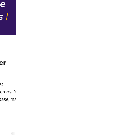
e
er
st
temps. N°1
 base, mais