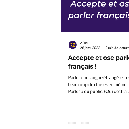
Aliaé
28 janv. 2022
2 min de lectur
Accepte et ose parl
français !
Parler une langue étrangère c’e
beaucoup de choses en même 
Parler à du public. (Oui c’est la
c’est peut-être pas...