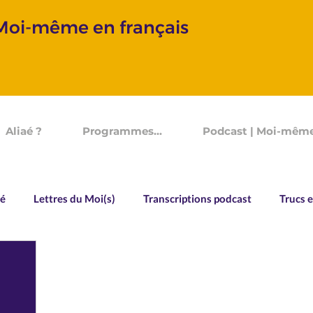
 Moi-même en français
Aliaé ?
Programmes...
Podcast | Moi-même
aé
Lettres du Moi(s)
Transcriptions podcast
Trucs e
Vocabulaire
Souvenirs d'un Devenir
Allo Aliaé