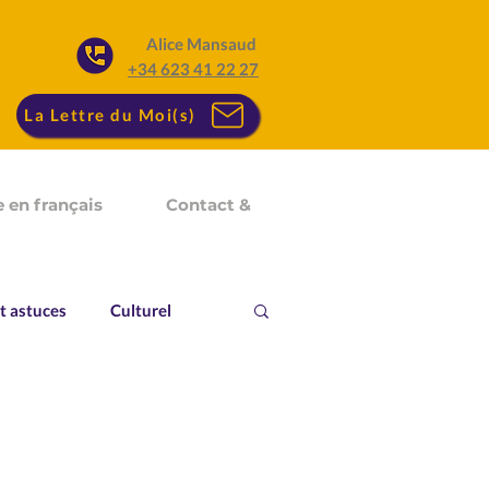
Alice Mansaud
+34 623 41 22 27
La Lettre du Moi(s)
 en français
Contact &
t astuces
Culturel