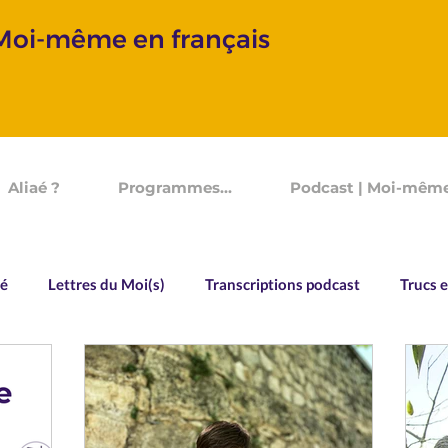
 Moi-même en français
Aliaé ?
Programmes...
Podcast | Moi-même
aé
Lettres du Moi(s)
Transcriptions podcast
Trucs e
Vocabulaire
Souvenirs d'un Devenir
Allo Aliaé