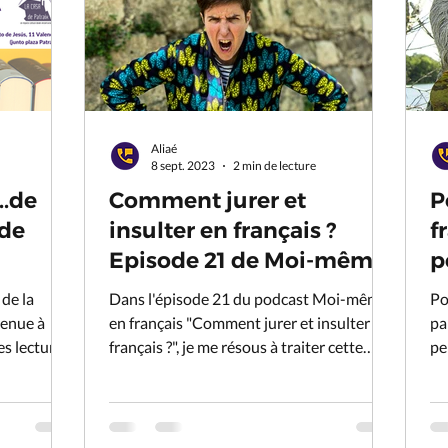
Aliaé
8 sept. 2023
2 min de lecture
..de
Comment jurer et
P
 de
insulter en français ?
fr
Episode 21 de Moi-même
p
en français
 de la
Dans l'épisode 21 du podcast Moi-même
Po
venue à
en français "Comment jurer et insulter en
pa
français ?", je me résous à traiter cette
pe
question...
pe