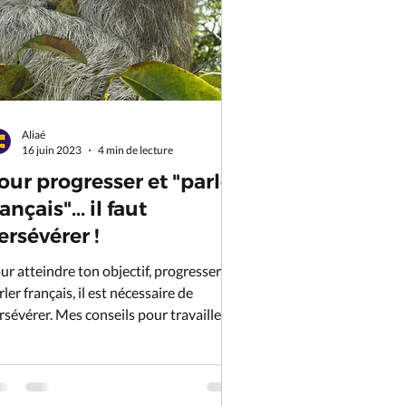
Aliaé
16 juin 2023
4 min de lecture
our progresser et "parler
ançais"... il faut
ersévérer !
ur atteindre ton objectif, progresser et
rler français, il est nécessaire de
rsévérer. Mes conseils pour travailler ta
rsévérance.