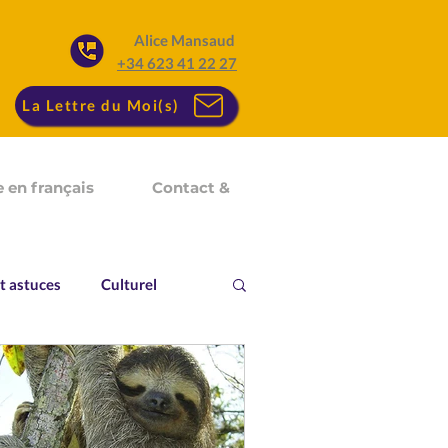
Alice Mansaud
+34 623 41 22 27
La Lettre du Moi(s)
 en français
Contact &
t astuces
Culturel