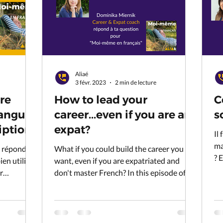
Aliaé
3 févr. 2023
2 min de lecture
re
How to lead your
C
langue
career...even if you are an
s
iption
expat?
Il
ma
e réponds à
What if you could build the career you
? 
en utiliser
want, even if you are expatriated and
"a
r
don't master French? In this episode of
"Moi-même en français".