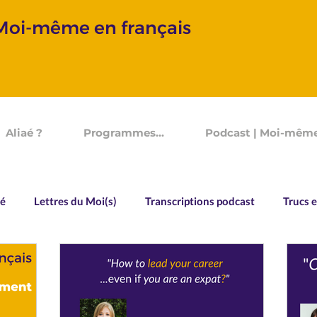
 Moi-même en français
Aliaé ?
Programmes...
Podcast | Moi-même
aé
Lettres du Moi(s)
Transcriptions podcast
Trucs e
Vocabulaire
Souvenirs d'un Devenir
Allo Aliaé