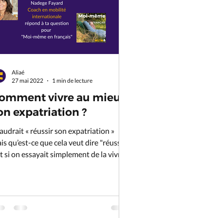
Aliaé
27 mai 2022
1 min de lecture
omment vivre au mieux
on expatriation ?
 faudrait « réussir son expatriation »
is qu’est-ce que cela veut dire "réussir"
Et si on essayait simplement de la vivre
u mieux" ?