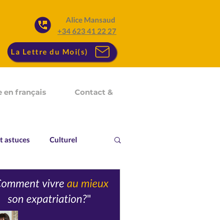
Alice Mansaud
+34 623 41 22 27
La Lettre du Moi(s)
 en français
Contact &
t astuces
Culturel