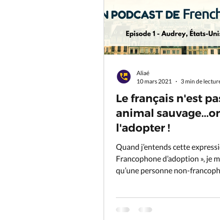
Aliaé
10 mars 2021
3 min de lectur
Le français n'est p
animal sauvage...o
l'adopter !
Quand j’entends cette expressi
Francophone d’adoption », je m
qu’une personne non-francoph
base, peut adopter cette langu