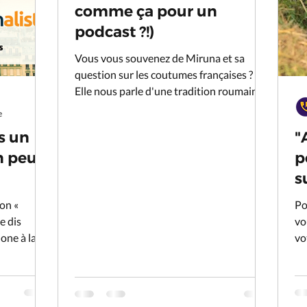
comme ça pour un
podcast ?!)
Vous vous souvenez de Miruna et sa
question sur les coutumes françaises ?
Elle nous parle d'une tradition roumaine,
originale et poétique !
e
as un
"
n peut
p
s
on «
Po
e dis
vo
one à la
vot
e
Ali