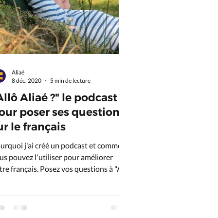
Aliaé
8 déc. 2020
5 min de lecture
Allô Aliaé ?" le podcast
our poser ses questions
ur le français
urquoi j'ai créé un podcast et comment
us pouvez l'utiliser pour améliorer
re français. Posez vos questions à "Allo
aé ?" !