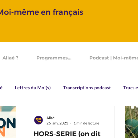
 Moi-même en français
Aliaé ?
Programmes...
Podcast | Moi-même
aé
Lettres du Moi(s)
Transcriptions podcast
Trucs e
Vocabulaire
Souvenirs d'un Devenir
Allo Aliaé
Aliaé
26 janv. 2021
1 min de lecture
HORS-SERIE (on dit