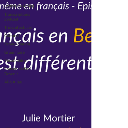
Lettres du Moi(s)
Transcriptions
podcast
Trucs et astuces
Culturel
Prononciation
Grammaire
Vocabulaire
Souvenirs d'un
Devenir
Allo Aliaé