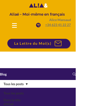
Aliaé – Moi-même en français
Alice Mansaud
+34 623 41 22 27
La Lettre du Moi(s)
Blog
Tous les posts
Tous les posts
Dans la tête
d'Aliaé